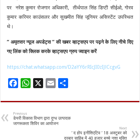
पर नरेश कुमार रोजगार अधिकारी, तीर्थपाल सिंह डिप्टी सीईओ, गोरव
कुमार करियर काउंसलर और सुखमीत सिंह जूनियर असिस्टेंट उपस्थित
थे।
” अमृतसर न्यूज अपडेट्स ” की खबर व्हाट्सएप पर पढ़ने के लिए नीचे दिए
गए लिंक को क्लिक करके व्हाट्सएप ग्रुप ज्वाइन करें
https://chat.whatsapp.com/D2aYY6rRIcJI0zIJlCcgvG
F
W
X
E
S
ac
h
m
h
e
at
ai
ar
b
sA
l
e
Previous
डेयरी विकास विभाग द्वारा दुग्ध उत्पादक
o
p
जागरूकता शिविर का आयोजन
Next
o
p
‘ द होप इनीशिएटिव ‘ 18 अक्टूबर को
दरबार साहिब में 40 हजार बच्चे नशा मुक्ति