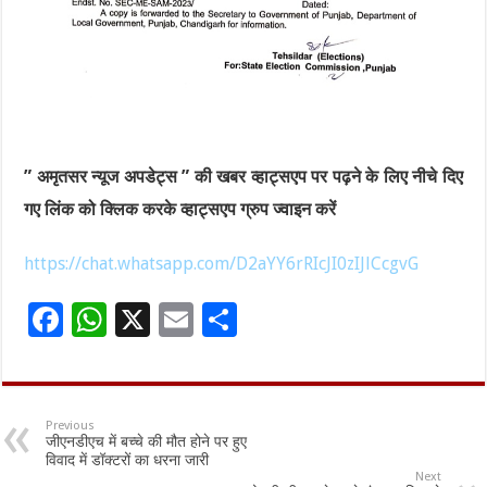
” अमृतसर न्यूज अपडेट्स ” की खबर व्हाट्सएप पर पढ़ने के लिए नीचे दिए
गए लिंक को क्लिक करके व्हाट्सएप ग्रुप ज्वाइन करें
https://chat.whatsapp.com/D2aYY6rRIcJI0zIJlCcgvG
F
W
X
E
S
ac
h
m
h
e
at
ai
ar
b
sA
l
e
Previous
जीएनडीएच में बच्चे की मौत होने पर हुए
o
p
विवाद में डॉक्टरों का धरना जारी
Next