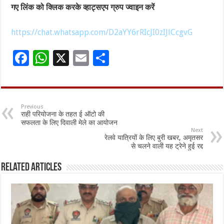
गए लिंक को क्लिक करके व्हाट्सएप ग्रुप ज्वाइन करें
https://chat.whatsapp.com/D2aYY6rRIcJI0zIJlCcgvG
F
W
X
E
S
ac
h
m
h
e
at
ai
ar
b
sA
l
e
Previous
राही परियोजना के तहत ई ऑटो की
o
p
सफलता के लिए दिवाली मेले का आयोजन
Next
o
p
रेलवे यात्रियों के लिए बुरी खबर, अमृतसर
से चलने वाली यह ट्रेने हुई रद्द
k
Related Articles