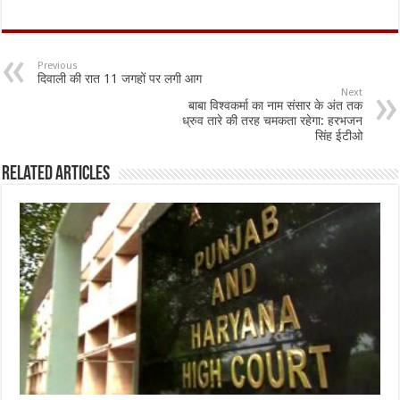
ac
h
m
h
e
at
ai
ar
b
sA
l
e
Previous
दिवाली की रात 11 जगहों पर लगी आग
o
p
Next
बाबा विश्वकर्मा का नाम संसार के अंत तक
o
p
ध्रुव तारे की तरह चमकता रहेगा: हरभजन
सिंह ईटीओ
k
Related Articles