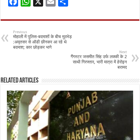
F
W
X
E
S
ac
h
m
h
e
at
ai
ar
b
sA
l
e
Previous
मोहाली में पुलिस-बदमाशों के बीच मुठभेड़
o
p
:अमृतसर से ऑडी छीनकर आ रहे थे
बदमाश; कार छोड़कर भागे
o
p
Next
गैंगस्टर जसमीत सिंह उर्फ लक्की के 2
k
साथी गिरफ्तार, भारी मात्रा में हेरोइन
बरामद
Related Articles