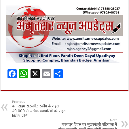
F
W
X
E
S
ac
h
m
h
e
at
ai
ar
b
sA
l
e
Previous
वन-टाइम सेटलमेंट स्कीम के तहत
o
p
40,000 से अधिक व्यापारियों को राहत
मिलेगी:सोनी
o
p
Next
गणतंत्र दिवस पर मुख्यमंत्री पटियाला में