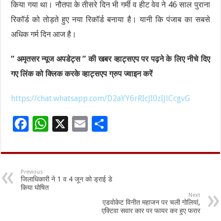
किया गया था। नौतपा के तीसरे दिन भी गर्मी व हीट वेव ने 46 साल पुराना
रिकॉर्ड को तोड़ते हुए नया रिकॉर्ड बनाया है। यानी कि पंजाब का सबसे
अधिक गर्म दिन आज है।
” अमृतसर न्यूज अपडेट्स ” की खबर व्हाट्सएप पर पढ़ने के लिए नीचे दिए
गए लिंक को क्लिक करके व्हाट्सएप ग्रुप ज्वाइन करें
https://chat.whatsapp.com/D2aYY6rRIcJI0zIJlCcgvG
F
W
X
E
S
ac
h
m
h
e
at
ai
ar
b
sA
l
e
Previous
जिलाधिकारी ने 1 व 4 जून को ड्राई डे
o
p
किया घोषित
Next
o
p
एडवोकेट विनीत महाजन पर चली गोलियां,
एक्टिवा सवार कार पर फायर कर हुए फरार
k