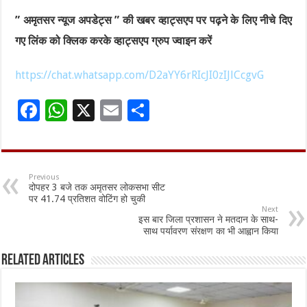
” अमृतसर न्यूज अपडेट्स ” की खबर व्हाट्सएप पर पढ़ने के लिए नीचे दिए
गए लिंक को क्लिक करके व्हाट्सएप ग्रुप ज्वाइन करें
https://chat.whatsapp.com/D2aYY6rRIcJI0zIJlCcgvG
F
W
X
E
S
ac
h
m
h
e
at
ai
ar
b
sA
l
e
Previous
दोपहर 3 बजे तक अमृतसर लोकसभा सीट
o
p
पर 41.74 प्रतिशत वोटिंग हो चुकी
Next
o
p
इस बार जिला प्रशासन ने मतदान के साथ-
साथ पर्यावरण संरक्षण का भी आह्वान किया
k
Related Articles