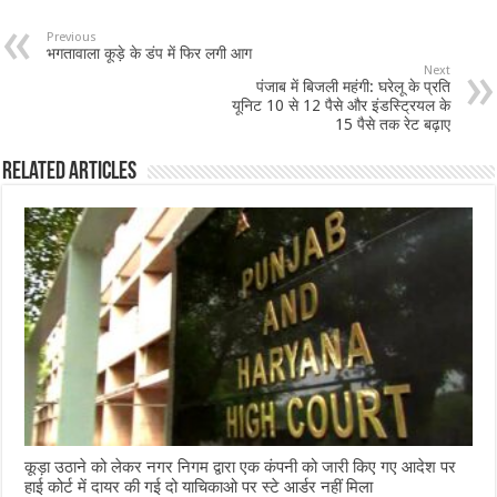
e
at
ai
ar
b
sA
l
e
Previous
भगतावाला कूड़े के डंप में फिर लगी आग
o
p
Next
पंजाब में बिजली महंगी: घरेलू के प्रति
o
p
यूनिट 10 से 12 पैसे और इंडस्ट्रियल के
15 पैसे तक रेट बढ़ाए
k
Related Articles
कूड़ा उठाने को लेकर नगर निगम द्वारा एक कंपनी को जारी किए गए आदेश पर
हाई कोर्ट में दायर की गई दो याचिकाओ पर स्टे आर्डर नहीं मिला