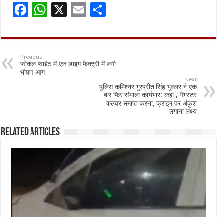
F
W
X
E
S
ac
h
m
h
e
at
ai
ar
b
sA
l
e
Previous
फोकल प्वाइंट में एक डाइंग फैक्ट्री में लगी
o
p
भीषण आग
Next
o
p
पुलिस कमिश्नर गुरप्रीत सिंह भुल्लर ने एक
बार फिर संभाला कार्यभार: कहा , गैंगस्टर
k
कल्चर समाप्त करना, क्राइम पर अंकुश
लगाना लक्ष्य
Related Articles