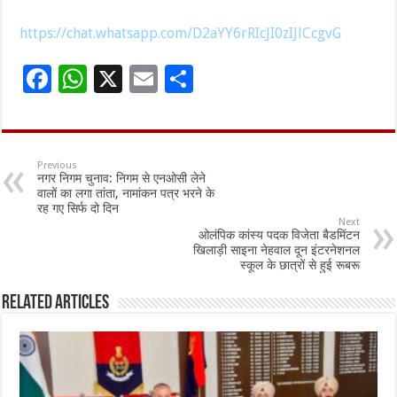
https://chat.whatsapp.com/D2aYY6rRIcJI0zIJlCcgvG
F
W
X
E
S
ac
h
m
h
e
at
ai
ar
b
sA
l
e
Previous
नगर निगम चुनाव: निगम से एनओसी लेने
o
p
वालों का लगा तांता, नामांकन पत्र भरने के
रह गए सिर्फ दो दिन
o
p
Next
ओलंपिक कांस्य पदक विजेता बैडमिंटन
k
खिलाड़ी साइना नेहवाल दून इंटरनेशनल
स्कूल के छात्रों से हुई रूबरू
Related Articles