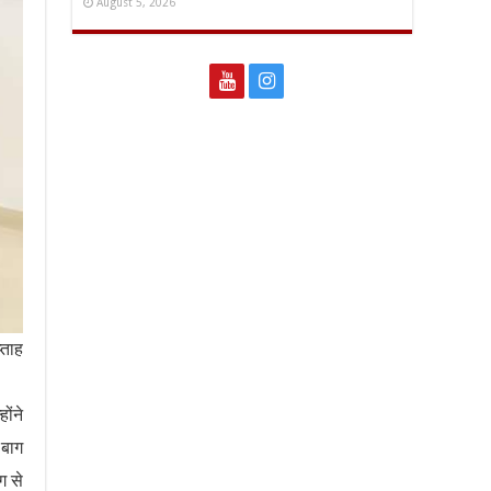
August 5, 2026
्ताह
ोंने
 बाग
ग से