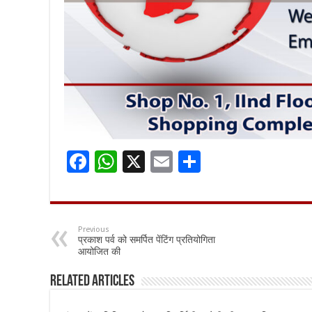
F
W
X
E
S
ac
h
m
h
e
at
ai
ar
b
sA
l
e
Previous
प्रकाश पर्व को समर्पित पेंटिंग प्रतियोगिता
o
p
आयोजित की
o
p
Related Articles
k