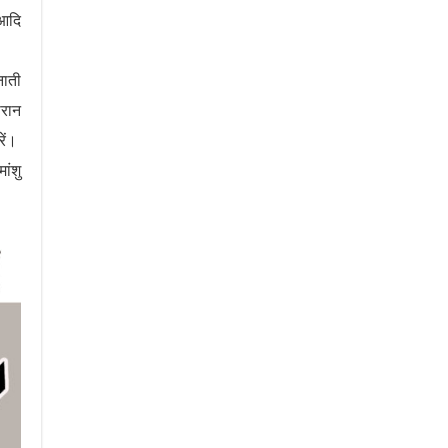
 आदि
नाती
ौरान
रें।
ांशु