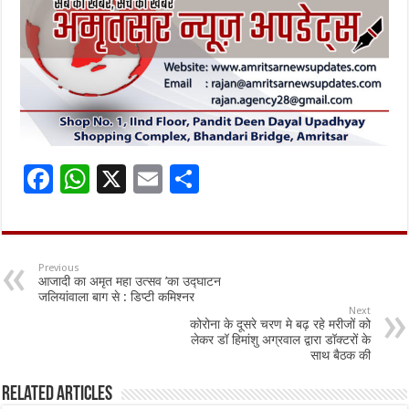
F
W
X
E
S
ac
h
m
h
e
at
ai
ar
b
sA
l
e
Previous
आजादी का अमृत महा उत्सव ’का उद्घाटन
o
p
जलियांवाला बाग से : डिप्टी कमिश्नर
Next
o
p
कोरोना के दूसरे चरण मे बढ़ रहे मरीजों को
लेकर डॉ हिमांशु अग्रवाल द्वारा डॉक्टरों के
k
साथ बैठक की
Related Articles