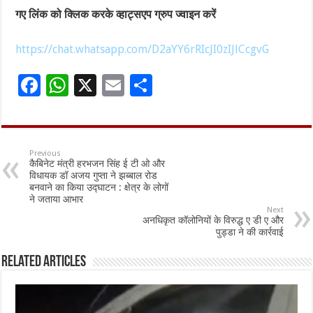
गए लिंक को क्लिक करके व्हाट्सएप ग्रुप ज्वाइन करें
https://chat.whatsapp.com/D2aYY6rRIcJI0zIJlCcgvG
F
W
X
E
S
ac
h
m
h
e
at
ai
ar
b
sA
l
e
Previous
कैबिनेट मंत्री हरभजन सिंह ई टी ओ और
o
p
विधायक डॉ अजय गुप्ता ने झब्बाल रोड
बनवाने का किया उद्घाटन : क्षेत्र के लोगों
o
p
ने जताया आभार
Next
k
अनधिकृत कॉलोनियों के विरुद्ध ए डी ए और
पुड्डा ने की कार्रवाई
Related Articles