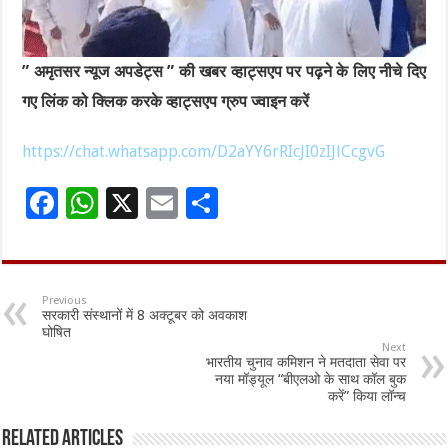
” अमृतसर न्यूज अपडेट्स ” की खबर व्हाट्सएप पर पढ़ने के लिए नीचे दिए
गए लिंक को क्लिक करके व्हाट्सएप ग्रुप ज्वाइन करें
https://chat.whatsapp.com/D2aYY6rRIcJI0zIJlCcgvG
F
W
X
E
S
ac
h
m
h
e
at
ai
ar
b
sA
l
e
Previous
सरकारी संस्थानों में 8 अक्टूबर को अवकाश
o
p
घोषित
Next
o
p
भारतीय चुनाव कमिशन ने मतदाता सेवा पर
नया मॉड्यूल “बीएलओ के साथ कॉल बुक
k
करें” किया लॉन्च
Related Articles