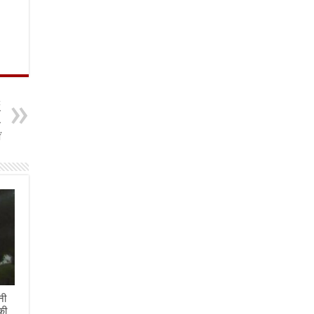
t
व
त
ं
नी
की