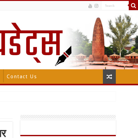
Contact Us
यर