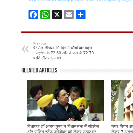
F
W
X
E
S
ac
h
m
h
e
at
ai
ar
b
sA
l
e
Previous
पेट्रोल-डीजल 10 दिन में चौथी बार महंगा
o
p
: पेट्रोल के ₹2.60 और डीजल के ₹2.70
प्रति लीटर दाम बढ़े
o
p
k
Related Articles
विधायक डॉ अजय गुप्ता ने विधानसभा में सीवरेज
नगर निगम अमृ
और पार्किंग स्टैंड प्रोजेक्ट को लेकर उठाए मुद्दे
लेकर 7 अगस्त 