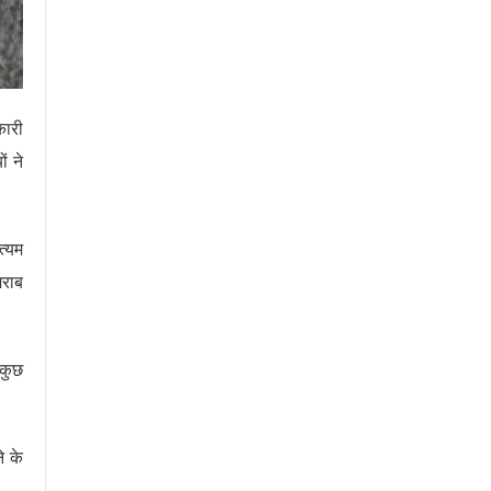
कारी
ं ने
त्यम
शराब
 कुछ
े के