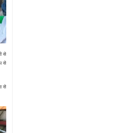
ी से
प से
ा से