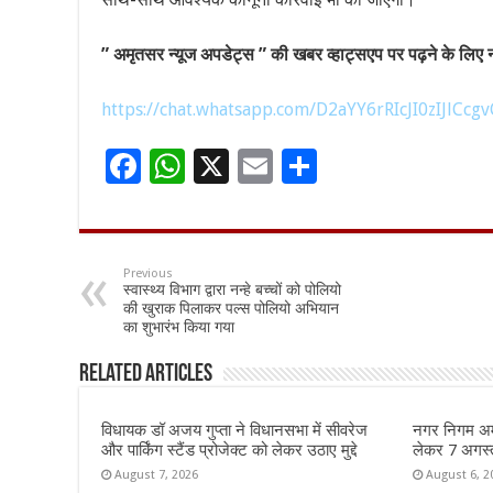
” अमृतसर न्यूज अपडेट्स ” की खबर व्हाट्सएप पर पढ़ने के लिए नी
https://chat.whatsapp.com/D2aYY6rRIcJI0zIJlCcgv
F
W
X
E
S
ac
h
m
h
e
at
ai
ar
b
sA
l
e
Previous
स्वास्थ्य विभाग द्वारा नन्हे बच्चों को पोलियो
o
p
की खुराक पिलाकर पल्स पोलियो अभियान
का शुभारंभ किया गया
o
p
k
Related Articles
विधायक डॉ अजय गुप्ता ने विधानसभा में सीवरेज
नगर निगम अमृ
और पार्किंग स्टैंड प्रोजेक्ट को लेकर उठाए मुद्दे
लेकर 7 अगस्त 
August 7, 2026
August 6, 2