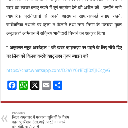
शहर को स्वच्छ बनाए रखने में पूर्ण सहयोग देने की अपील की। उन्होंने सभी
व्यापारिक प्रतिष्ठानों से अपने आसपास साफ-सफाई बनाए रखने,
सार्वजनिक स्थानों पर कूड़ा न फैलाने तथा नगर निगम के “कचरा मुक्त
अमृतसर” अभियान में सक्रिय भागीदारी निभाने का आग्रह किया।
” अमृतसर न्यूज अपडेट्स ” की खबर व्हाट्सएप पर पढ़ने के लिए नीचे दिए
गए लिंक को क्लिक करके व्हाट्सएप ग्रुप ज्वाइन करें
https://chat.whatsapp.com/D2aYY6rRIcJI0zIJlCcgvG
F
W
X
E
S
ac
h
m
h
e
at
ai
ar
b
sA
l
e
Previous
जिला अमृतसर में मतदाता सूचियों के विशेष
o
p
गहन पुनरीक्षण (एस.आई.आर.) का कार्य
पूरी गंभीरता से जारी