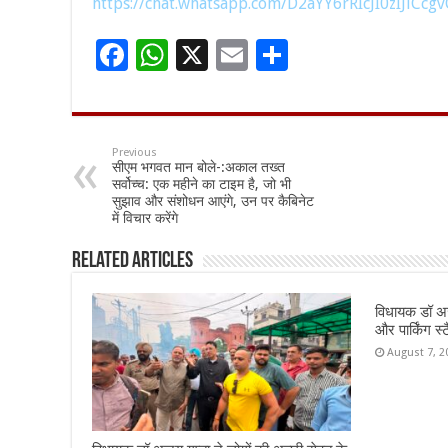
https://chat.whatsapp.com/D2aYY6rRIcJI0zIJlCcgv
F
W
X
E
S
ac
h
m
h
e
at
ai
ar
b
sA
l
e
Previous
सीएम भगवत मान बोले-:अकाल तख्त
o
p
सर्वोच्च: एक महीने का टाइम है, जो भी
सुझाव और संशोधन आएंगे, उन पर कैबिनेट
o
p
में विचार करेंगे
k
Related Articles
विधायक डॉ अज
और पार्किंग स्ट
August 7, 2