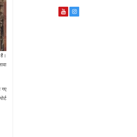
 है।
लावा
ो गए
ोर्ट