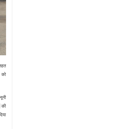
 तहत
6 को
नूनी
ई की
दिया