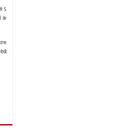
से 5
स के
 पास
ेखें