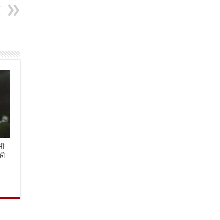
t
ा
न
प
नी
की