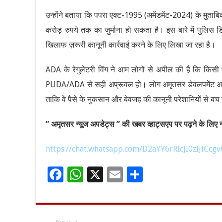
उन्होंने बताया कि पपरा एक्ट-1995 (अमेंडमेंट-2024) के मुत
करोड़ रुपये तक का जुर्माना हो सकता है। इस बारे में पुलिस डि
खिलाफ ज़रूरी कानूनी कार्रवाई करने के लिए लिखा जा रहा है।
ADA के रेगुलेटरी विंग ने आम लोगों से अपील की है कि किसी 
PUDA/ADA से सही अप्रूवल हो। लोग अमृतसर डेवलपमेंट अथॉरि
ताकि वे पैसे के नुकसान और बेवजह की कानूनी परेशानियों से बच
” अमृतसर न्यूज अपडेट्स ” की खबर व्हाट्सएप पर पढ़ने के लिए नी
https://chat.whatsapp.com/D2aYY6rRIcJI0zIJlCcgv
F
W
X
E
S
ac
h
m
h
e
at
ai
ar
b
sA
l
e