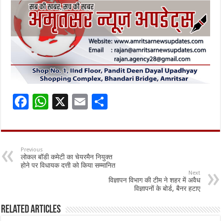
F
W
X
E
S
ac
h
m
h
e
at
ai
ar
b
sA
l
e
Previous
लोकल बॉडी कमेटी का चेयरमैन नियुक्त
o
p
होने पर विधायक दत्ती को किया सम्मानित
Next
o
p
विज्ञापन विभाग की टीम ने शहर में अवैध
विज्ञापनों के बोर्ड, बैनर हटाए
k
Related Articles