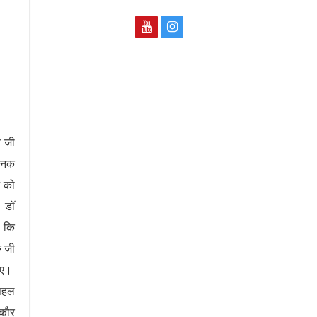
र जी
नानक
ं को
। डॉ
ा कि
ु जी
किए।
 पहल
 कौर