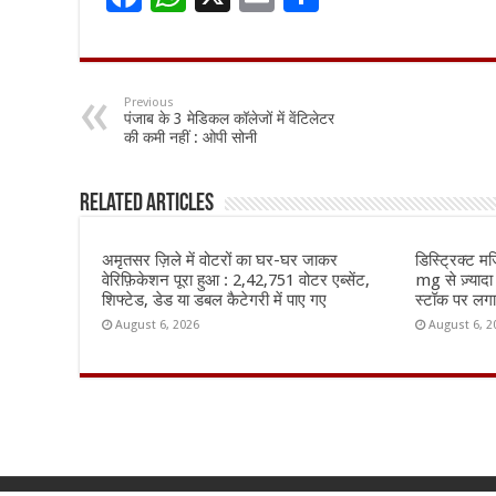
ac
h
m
h
e
at
ai
ar
b
sA
l
e
Previous
पंजाब के 3 मेडिकल कॉलेजों में वेंटिलेटर
o
p
की कमी नहीं : ओपी सोनी
o
p
k
Related Articles
अमृतसर ज़िले में वोटरों का घर-घर जाकर
डिस्ट्रिक्ट म
वेरिफ़िकेशन पूरा हुआ : 2,42,751 वोटर एब्सेंट,
mg से ज़्यादा
शिफ्टेड, डेड या डबल कैटेगरी में पाए गए
स्टॉक पर लग
August 6, 2026
August 6, 2