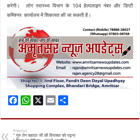
करेगी। लोग स्वास्थ्य विभाग के 104 हेल्पलाइन नंबर और डिप्टी
कमिश्नर कार्यालय में शिकायत की जा सकती है।
F
W
X
E
S
ac
h
m
h
e
at
ai
ar
b
sA
l
e
Previous
” गुरु तेग बहादर जी की विरासत को पढ़ना