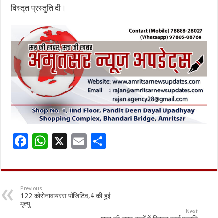
विस्तृत प्रस्तुति दी।
F
W
X
E
S
ac
h
m
h
e
at
ai
ar
b
sA
l
e
Previous
122 कोरोनावायरस पॉजिटिव,4 की हुई
o
p
मृत्यु
Next