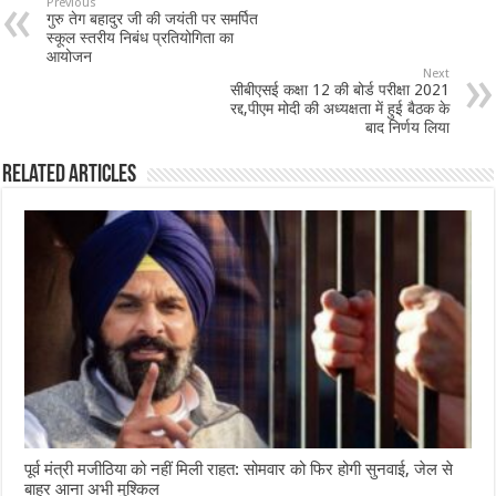
b
sA
l
e
Previous
गुरु तेग बहादुर जी की जयंती पर समर्पित
o
p
स्कूल स्तरीय निबंध प्रतियोगिता का
आयोजन
o
p
Next
सीबीएसई कक्षा 12 की बोर्ड परीक्षा 2021
k
रद्द,पीएम मोदी की अध्यक्षता में हुई बैठक के
बाद निर्णय लिया
Related Articles
पूर्व मंत्री मजीठिया को नहीं मिली राहत: सोमवार को फिर होगी सुनवाई, जेल से
बाहर आना अभी मुश्किल