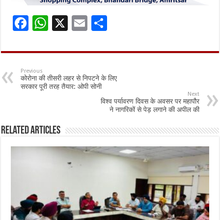
F
W
X
E
S
ac
h
m
h
e
at
ai
ar
b
sA
l
e
Previous
कोरोना की तीसरी लहर से निपटने के लिए
o
p
सरकार पूरी तरह तैयार: ओपी सोनी
Next
o
p
विश्व पर्यावरण दिवस के अवसर पर महापौर
ने नागरिकों से पेड़ लगाने की अपील की
k
Related Articles