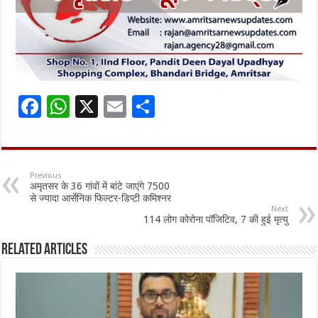
F
W
X
E
S
ac
h
m
h
e
at
ai
ar
b
sA
l
e
Previous
अमृतसर के 36 गांवों में बांटे जाएंगे 7500
o
p
से ज्यादा आर्सेनिक फिल्टर-डिप्टी कमिश्नर
Next
o
p
114 लोग कोरोना पॉजिटिव, 7 की हुई मृत्यु
k
Related Articles