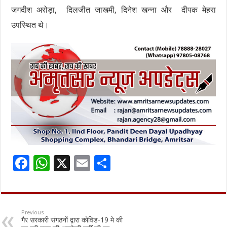
जगदीश अरोड़ा, दिलजीत जाखमी, दिनेश खन्ना और दीपक मेहरा
उपस्थित थे।
F
W
X
E
S
ac
h
m
h
e
at
ai
ar
b
sA
l
e
Previous
गैर सरकारी संगठनों द्वारा कोविड-19 मे की