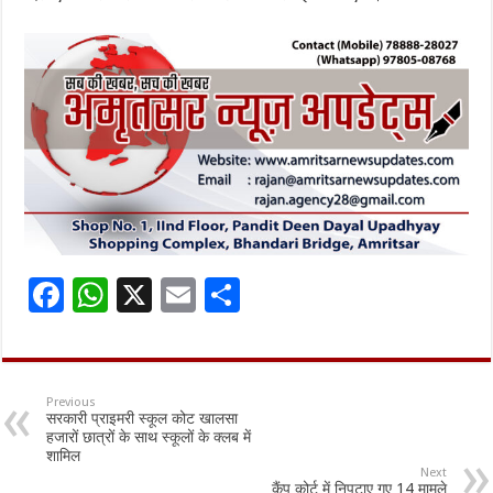
F
W
X
E
S
ac
h
m
h
e
at
ai
ar
b
sA
l
e
Previous
सरकारी प्राइमरी स्कूल कोट खालसा
o
p
हजारों छात्रों के साथ स्कूलों के क्लब में
शामिल
o
p
Next
कैंप कोर्ट में निपटाए गए 14 मामले