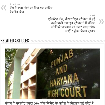
b
sA
l
e
Previous
कैंप में 150 लोगों को दिया गया कोविड
o
p
वैक्सीन डोज
Next
o
p
एलिवेटेड रोड, बीआरटीएस प्रोजेक्ट में हुई
घपले बाजी तथा इन प्रोजेक्टों में संलिप्त
k
लोगों की जायदादो को लेकर व्हाइट पेपर
लाएंगे : कुंवर विजय प्रताप
Related Articles
पंजाब के प्राइवेट स्कूल 5% फीस लिमिट के आदेश के खिलाफ हाई कोर्ट में