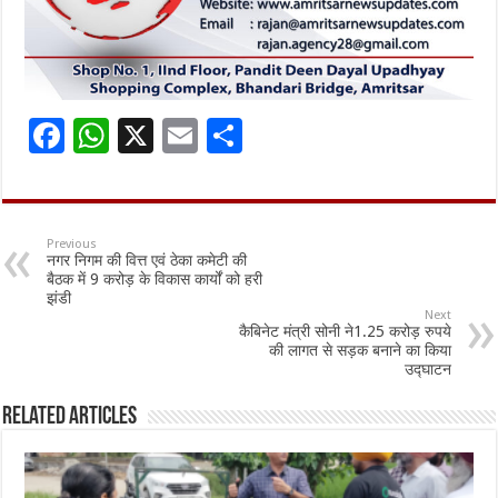
F
W
X
E
S
ac
h
m
h
e
at
ai
ar
b
sA
l
e
Previous
नगर निगम की वित्त एवं ठेका कमेटी की
o
p
बैठक में 9 करोड़ के विकास कार्यों को हरी
झंडी
o
p
Next
कैबिनेट मंत्री सोनी ने1.25 करोड़ रुपये
k
की लागत से सड़क बनाने का किया
उद्घाटन
Related Articles