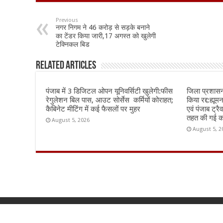
e
at
ai
ar
b
sA
l
e
Previous
नगर निगम ने 46 करोड़ से सड़के बनाने
o
p
का टेंडर किया जारी,17 अगस्त को खुलेगी
टेक्निकल बिड
o
p
k
Related Articles
पंजाब में 3 डिजिटल ओपन यूनिवर्सिटी खुलेगी:फीस
जिला प्रशासन 
रेगुलेशन बिल पास, आउट सोर्सेस कर्मियों कोराहत;
किया रद्द:ह्यू
कैबिनेट मीटिंग में कई फैसलों पर मुहर
एवं पंजाब ट्र
तहत की गई का
August 5, 2026
August 5, 2
© Copyright 2026, All Rights Reserved