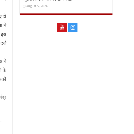
August 5, 2026
ए दो
ा ने
र इस
दर्ज
स ने
ि के
इसकी
ंद्र