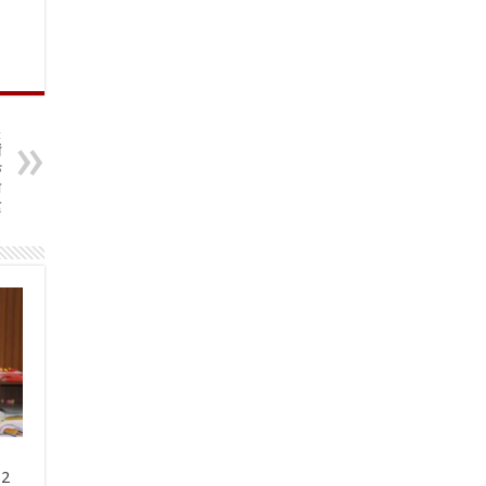
t
ं
े
ा
द
12