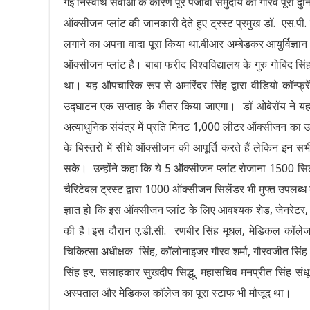
गई निस्वार्थ सेवाओं के कारण पूरे पंजाबी समुदाय का गौरव पूरी दुनिय
ऑक्सीजन प्लांट की जानकारी देते हुए ट्रस्ट प्रमुख डॉ. एस.पी. 
लगाने का अपना वादा पूरा किया था.बीआर अम्बेडकर आयुर्विज्ञान सं
ऑक्सीजन प्लांट हैं। बाबा फरीद विश्वविद्यालय के गुरु गोबिंद सिं
था। यह औपचारिक रूप से अमरिंदर सिंह द्वारा वीडियो कॉन्फ्र
उद्घाटन एक सप्ताह के भीतर किया जाएगा। डॉ ओबेरॉय ने यह भी क
अत्याधुनिक संयंत्र में प्रति मिनट 1,000 लीटर ऑक्सीजन का उत्पा
के बिस्तरों में सीधे ऑक्सीजन की आपूर्ति करते हैं लेकिन इन सभी
सके। उन्होंने कहा कि ये 5 ऑक्सीजन प्लांट रोजाना 1500 सिले
चैरिटेबल ट्रस्ट द्वारा 1000 ऑक्सीजन सिलेंडर भी मुफ्त उपलब्ध
ज्ञात हो कि इस ऑक्सीजन प्लांट के लिए आवश्यक शेड, जेनरेटर, 
की है।इस दौरान ए.डी.सी. रणबीर सिंह मूधल, मेडिकल कॉलेज क
चिकित्सा अधीक्षक सिंह, कॉलोनाइजर गौरव शर्मा, गौरवजीत सिं
सिंह हर, सलाहकार सुखदीप सिद्धू, महासचिव मनप्रीत सिंह सं
अस्पताल और मेडिकल कॉलेज का पूरा स्टाफ भी मौजूद था।