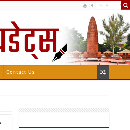
Contact Us
न