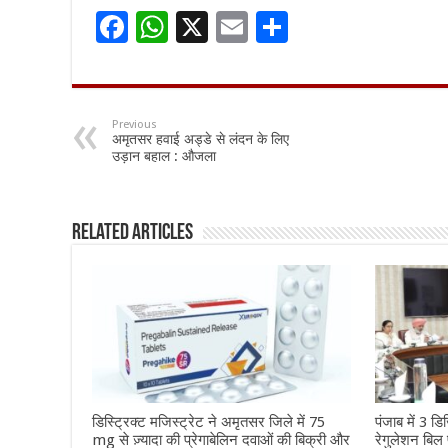
F
W
X
E
S
ac
h
m
h
e
at
ai
ar
b
sA
l
e
Previous
अमृतसर हवाई अड्डे से लंदन के लिए
o
p
उड़ान बहाल : औजला
o
p
k
Related Articles
डिस्ट्रिक्ट मजिस्ट्रेट ने अमृतसर जिले में 75
पंजाब में 3 
mg से ज़्यादा की प्रेगाबेलिन दवाओं की बिक्री और
रेगुलेशन बिल 