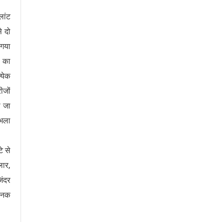
लांट
े दो
 गया
ं का
्येक
ीजों
ा जा
 भला
े से
लार,
िंदर
नानक