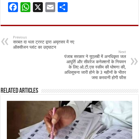
F
W
X
E
S
ac
h
m
h
e
at
ai
ar
b
sA
l
e
Previous
सरबत दा भला ट्रस्ट द्वारा अमृतसर में नए
o
p
ऑक्सीजन प्लांट का उद्घाटन
Next
o
p
पंजाब सरकार ने यूएलबी में अनधिकृत जल
आपूर्ति और सीवरेज कनेक्शनों के नियमन
k
के लिए ओ.टी.एस स्कीम की घोषणा की,
अधिसूचना जारी होने के 3 महीनों के भीतर
जमा करवानी होगी फीस
Related Articles