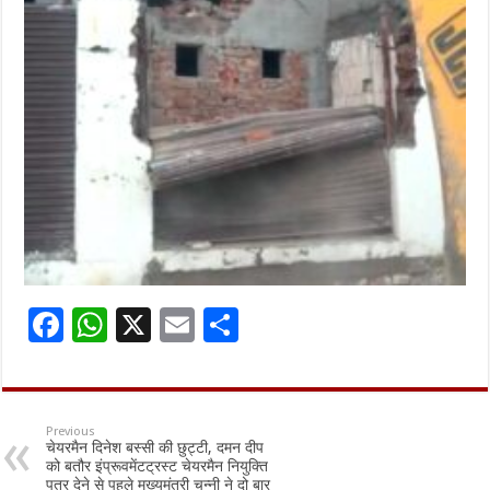
F
W
X
E
S
ac
h
m
h
e
at
ai
ar
b
sA
l
e
Previous
चेयरमैन दिनेश बस्सी की छुट्टी, दमन दीप
o
p
को बतौर इंप्रूवमेंटट्रस्ट चेयरमैन नियुक्ति
पत्र देने से पहले मुख्यमंत्री चन्नी ने दो बार