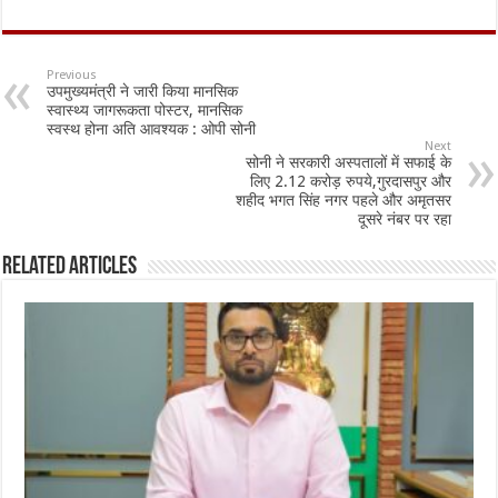
ac
h
m
h
e
at
ai
ar
b
sA
l
e
Previous
उपमुख्यमंत्री ने जारी किया मानसिक
o
p
स्वास्थ्य जागरूकता पोस्टर, मानसिक
स्वस्थ होना अति आवश्यक : ओपी सोनी
o
p
Next
सोनी ने सरकारी अस्पतालों में सफाई के
k
लिए 2.12 करोड़ रुपये,गुरदासपुर और
शहीद भगत सिंह नगर पहले और अमृतसर
दूसरे नंबर पर रहा
Related Articles