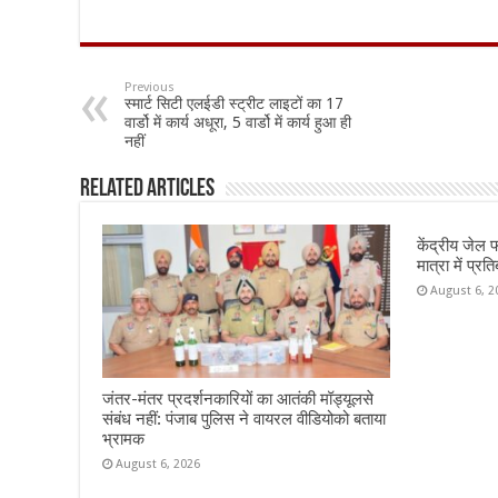
ac
h
m
h
e
at
ai
ar
b
sA
l
e
Previous
स्मार्ट सिटी एलईडी स्ट्रीट लाइटों का 17
o
p
वार्डो में कार्य अधूरा, 5 वार्डो में कार्य हुआ ही
नहीं
o
p
k
Related Articles
केंद्रीय जेल 
मात्रा में प्र
August 6, 2
जंतर-मंतर प्रदर्शनकारियों का आतंकी मॉड्यूलसे
संबंध नहीं: पंजाब पुलिस ने वायरल वीडियोको बताया
भ्रामक
August 6, 2026