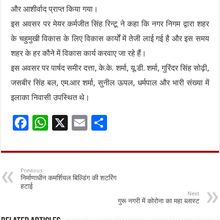
और आशीर्वाद प्राप्त किया गया।
इस अवसर पर मेयर कर्मजीत सिंह रिन्टू ने कहा कि नगर निगम द्वारा शहर
के चहुमुखी विकास के लिए विकास कार्यों में तेजी लाई गई है और इस समय
शहर के हर कौने में विकास कार्य करवाए जा रहे हैं।
इस अवसर पर पार्षद समीर दत्ता, के.के. शर्मा, यू.डी. शर्मा, गुरिंदर सिंह सोढ़ी,
जसबीर सिंह बल, एम.आर शर्मा, सुनील ऊपल, धर्मपाल और भारी संख्या में
इलाका निवासी उपस्थित थे।
F
W
X
E
S
ac
h
m
h
e
at
ai
ar
b
sA
l
e
Previous
निर्माणाधीन कमर्शियल बिल्डिंग की शटरिंग
o
p
हटाई
Next
o
p
गुरू नगरी में कोरोना का महा ब्लास्ट
k