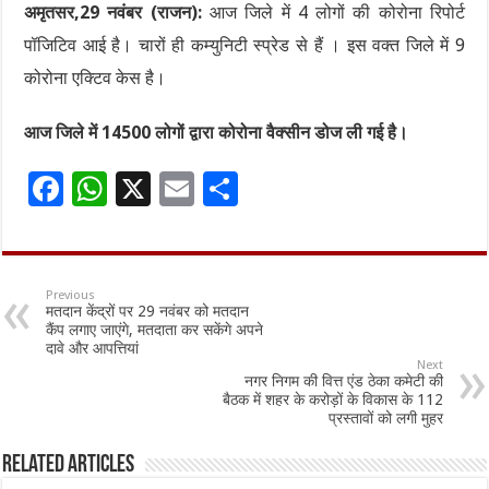
अमृतसर,29 नवंबर (राजन):
आज जिले में 4 लोगों की कोरोना रिपोर्ट
पॉजिटिव आई है। चारों ही कम्युनिटी स्प्रेड से हैं । इस वक्त जिले में 9
कोरोना एक्टिव केस है।
आज जिले में 14500 लोगों द्वारा कोरोना वैक्सीन डोज ली गई है।
F
W
X
E
S
ac
h
m
h
e
at
ai
ar
b
sA
l
e
Previous
मतदान केंद्रों पर 29 नवंबर को मतदान
o
p
कैंप लगाए जाएंगे, मतदाता कर सकेंगे अपने
दावे और आपत्तियां
o
p
Next
नगर निगम की वित्त एंड ठेका कमेटी की
k
बैठक में शहर के करोड़ों के विकास के 112
प्रस्तावों को लगी मुहर
Related Articles