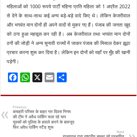
महिलाओं को 1000 रूपये पार्टी महिना प्रति महिला को 1 अप्रैल 2022
से देने के साथ-साथ कई अन्य बड़े-बड़े वादे किए थे। लेकिन केजरीवाल
और भगवंत मान दोनों ही अपने वादों से मुकर गए हैं। पंजाब की जनता खुद
को ठगा हुआ महसूस कर रही है। अब केजरीवाल तथा भगवंत मान दोनों
ठगों की जोड़ी ने अन्य चुनावी राज्यों में जाकर पंजाब की मिसाल देकर झूठा
प्रचार करना शुरू कर दिया है। लेकिन इन दोनों को यहाँ पर मुँह की खानी
पड़ेगी।
F
W
X
E
S
ac
h
m
h
e
at
ai
ar
b
sA
l
e
Previous
कचहरी परिसर के बाहर गत दिवस निगम
o
p
की टीम ने अवैध पार्किंग चला रहे चार
युवकों को पुलिस के हवाले करने के बावजूद
o
p
फिर अवैध पार्किंग स्टैंड शुरू
Next
k
राज्यपाल द्वारा राष्ट्रीय सुरक्षा को प्रभावित