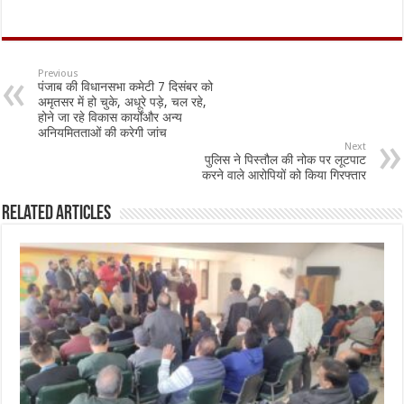
ac
h
m
h
e
at
ai
ar
b
sA
l
e
Previous
पंजाब की विधानसभा कमेटी 7 दिसंबर को
o
p
अमृतसर में हो चुके, अधूरे पड़े, चल रहे,
होने जा रहे विकास कार्योंऔर अन्य
o
p
अनियमितताओं की करेगी जांच
Next
k
पुलिस ने पिस्तौल की नोक पर लूटपाट
करने वाले आरोपियों को किया गिरफ्तार
Related Articles