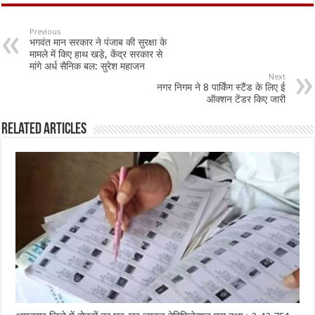
e
at
ai
ar
b
sA
l
e
Previous
भगवंत मान सरकार ने पंजाब की सुरक्षा के
o
p
मामले में किए हाथ खड़े, केंद्र सरकार से
मांगे अर्ध सैनिक बल: सुरेश महाजन
o
p
Next
नगर निगम ने 8 पार्किंग स्टैंड के लिए ई
k
ऑक्शन टेंडर किए जारी
Related Articles