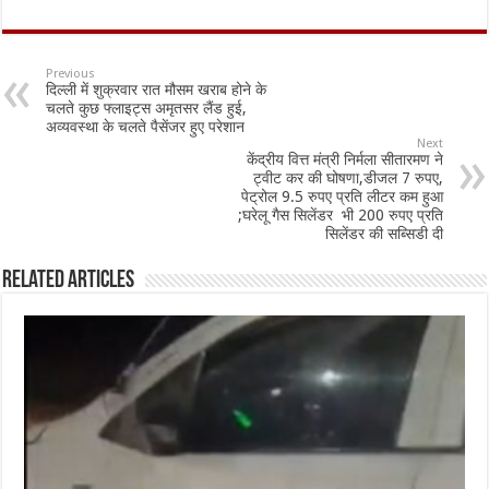
ac
h
m
h
e
at
ai
ar
b
sA
l
e
Previous
दिल्ली में शुक्रवार रात मौसम खराब होने के
o
p
चलते कुछ फ्लाइट्स अमृतसर लैंड हुई,
अव्यवस्था के चलते पैसेंजर हुए परेशान
o
p
Next
केंद्रीय वित्त मंत्री निर्मला सीतारमण ने
k
ट्वीट कर की घोषणा,डीजल 7 रुपए,
पेट्रोल 9.5 रुपए प्रति लीटर कम हुआ
;घरेलू गैस सिलेंडर भी 200 रुपए प्रति
सिलेंडर की सब्सिडी दी
Related Articles