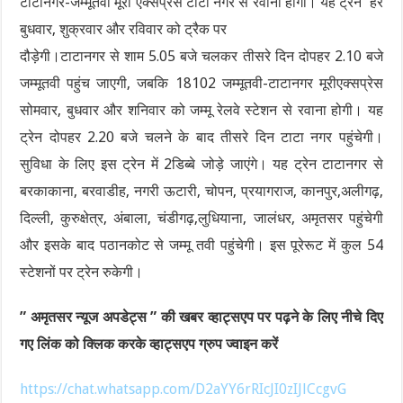
टाटानगर-जम्मूतवी मूरी एक्सप्रेस टाटा नगर से रवाना होगी। यह ट्रेन हर
बुधवार, शुक्रवार और रविवार को ट्रैक पर
दौड़ेगी।टाटानगर से शाम 5.05 बजे चलकर तीसरे दिन दोपहर 2.10 बजे
जम्मूतवी पहुंच जाएगी, जबकि 18102 जम्मूतवी-टाटानगर मूरीएक्सप्रेस
सोमवार, बुधवार और शनिवार को जम्मू रेलवे स्टेशन से रवाना होगी। यह
ट्रेन दोपहर 2.20 बजे चलने के बाद तीसरे दिन टाटा नगर पहुंचेगी।
सुविधा के लिए इस ट्रेन में 2डिब्बे जोड़े जाएंगे। यह ट्रेन टाटानगर से
बरकाकाना, बरवाडीह, नगरी ऊटारी, चोपन, प्रयागराज, कानपुर,अलीगढ़,
दिल्ली, कुरुक्षेत्र, अंबाला, चंडीगढ़,लुधियाना, जालंधर, अमृतसर पहुंचेगी
और इसके बाद पठानकोट से जम्मू तवी पहुंचेगी। इस पूरेरूट में कुल 54
स्टेशनों पर ट्रेन रुकेगी।
” अमृतसर न्यूज अपडेट्स ” की खबर व्हाट्सएप पर पढ़ने के लिए नीचे दिए
गए लिंक को क्लिक करके व्हाट्सएप ग्रुप ज्वाइन करें
https://chat.whatsapp.com/D2aYY6rRIcJI0zIJlCcgvG