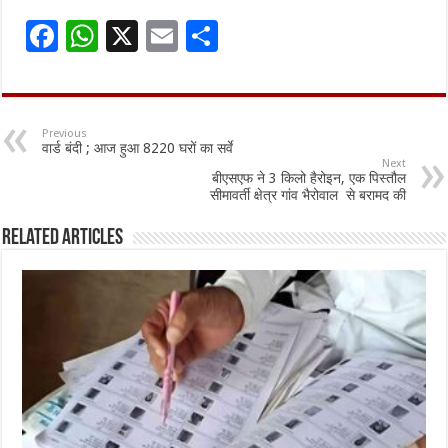
F
W
X
E
S
ac
h
m
h
e
at
ai
ar
b
sA
l
e
Previous
वार्ड बंदी ; आज हुआ 8220 घरों का सर्वे
o
p
Next
बीएसएफ ने 3 किलो हैरोइन, एक पिस्तौल
o
p
सीमावर्ती क्षेत्र गांव भैरोवाल से बरामद की
k
Related Articles