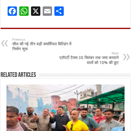
F
W
X
E
S
ac
h
m
h
e
at
ai
ar
b
sA
l
e
Previous
सील की गई तीन बड़ी कमर्शियल बिल्डिंग में
o
p
निर्माण शुरू
Next
o
p
प्रॉपर्टी टैक्स 30 सितंबर तक जमा करवाने
वालों को 10% की छूट
k
Related Articles