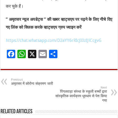
कर चुके हैं।
” अमृतसर न्यूज अपडेट्स ” की खबर व्हाट्सएप पर पढ़ने के लिए नीचे दिए
गए लिंक को क्लिक करके व्हाट्सएप ग्रुप ज्वाइन करें
https://chat.whatsapp.com/D2aYY6rRIcJI0zIJlCcgvG
F
W
X
E
S
ac
h
m
h
e
at
ai
ar
b
sA
l
e
Previous
अमृतसर में कोरोना संक्रमण जारी
o
p
Next
पिंगलवाड़ा संस्था के स्कूली बच्चों द्वारा
o
p
सांस्कृतिक कार्यक्रम धूमधाम से पेश किया
गया
k
Related Articles