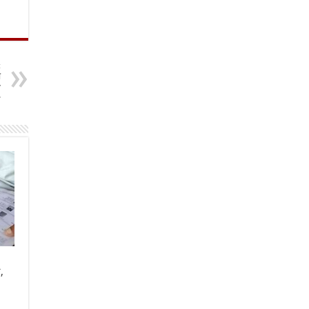
t
ी
े
ण
,