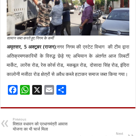
सामान जब्त करते हुए निगम के कर्मी
अमृतसर, 5 अक्टूबर (राजन)
:नगर निगम की एस्टेट विभाग की टीम द्वारा
अतिक्रमणकारियों के विरुद्ध छेड़े गए अभियान के अंतर्गत आज लिबर्टी
मार्केट, लारेंस रोड, रेस कोर्स रोड, मकबूल रोड, दोसादा सिंह रोड, इंदिरा
कालोनी मजीठा रोड क्षेत्रों से अवैध कब्जे हटाकर समाज जब्त किया गया।
F
W
X
E
S
ac
h
m
h
e
at
ai
ar
b
sA
l
e
Previous
विशाल वधावन को प्रधानमंत्री आवास
o
p
योजना का भी चार्ज मिला
Next