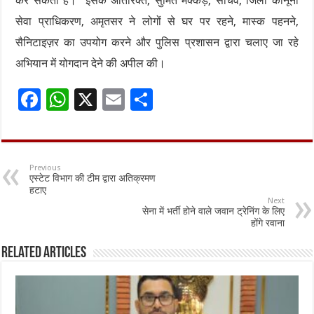
कर सकती है। इसके अतिरिक्त, सुमित मक्कड़, सचिव, जिला कानूनी
सेवा प्राधिकरण, अमृतसर ने लोगों से घर पर रहने, मास्क पहनने,
सैनिटाइज़र का उपयोग करने और पुलिस प्रशासन द्वारा चलाए जा रहे
अभियान में योगदान देने की अपील की।
F
W
X
E
S
ac
h
m
h
e
at
ai
ar
b
sA
l
e
Previous
एस्टेट विभाग की टीम द्वारा अतिक्रमण
o
p
हटाए
Next
o
p
सेना में भर्ती होने वाले जवान ट्रेनिंग के लिए
होंगे रवाना
k
Related Articles