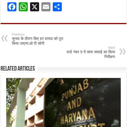
F
W
X
E
S
ac
h
m
h
e
at
ai
ar
b
sA
l
e
Previous
चुनाव के दौरान किए हर वायदा को पूरा
o
p
किया जाएगा:ओ पी सोनी
Next
o
p
वार्ड नंबर 9 में साफ सफाई का किया
निरीक्षण
k
Related Articles